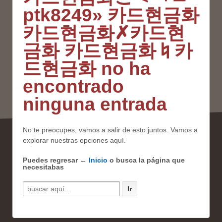
ptk8249» 카드현금화
카드현금화✗카드현
금화 카드현금화♮카
드현금화 no ha
encontrado
ninguna entrada
No te preocupes, vamos a salir de esto juntos. Vamos a
explorar nuestras opciones aquí.
Puedes regresar
← Inicio
o busca la página que
necesitabas
Buscar por: