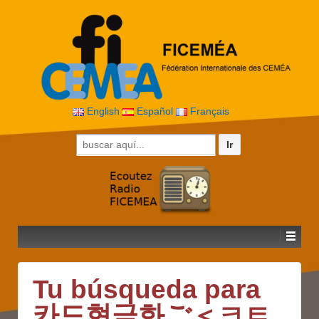
English
Español
Français
Buscar por:
Tu búsqueda para
카드현금화ご＜ㅋㅌ