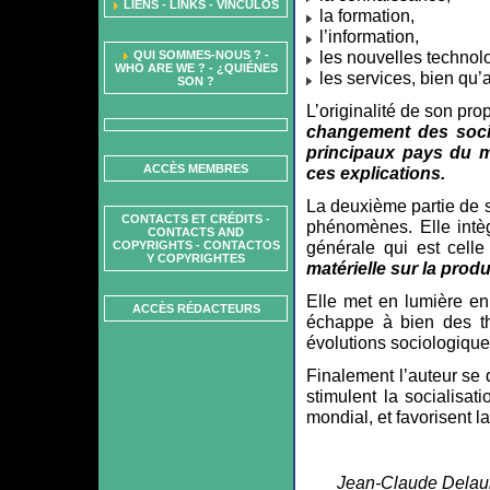
LIENS - LINKS - VÍNCULOS
la formation,
l’information,
les nouvelles technol
QUI SOMMES-NOUS ? -
WHO ARE WE ? - ¿QUIÉNES
les services, bien qu’
SON ?
L’originalité de son pr
changement des soci
principaux pays du 
ACCÈS MEMBRES
ces explications.
La deuxième partie de s
CONTACTS ET CRÉDITS -
phénomènes. Elle intèg
CONTACTS AND
générale qui est cell
COPYRIGHTS - CONTACTOS
Y COPYRIGHTES
matérielle sur la produ
Elle met en lumière en
ACCÈS RÉDACTEURS
échappe à bien des thé
évolutions sociologiqu
Finalement l’auteur se
stimulent la socialisa
mondial, et favorisent la
Jean-Claude Delaun