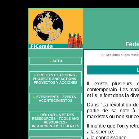
Fédé
>>
Des outils et des resso
ACTU
PROJETS ET ACTIONS -
PROJECTS AND ACTIONS -
PROYECTOS Y ACCIONES
Il existe plusieurs 
contemporain. Les marxi
et ils le font dans la dive
EVÉNEMENTS - EVENTS -
ACONTECIMIENTOS
Dans "La révolution d
partie de sa note à p
DES OUTILS ET DES
marxistes ou non sur c
RESSOURCES - TOOLS AND
RESOURCES -
Il montre que l’on y ret
INSTRUMENTOS Y FUENTES
la science,
la connaissance,