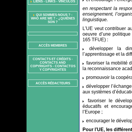
LIENS - LINKS - VÍNCULOS
en respectant la respo
enseignement, l’organis
QUI SOMMES-NOUS ? -
WHO ARE WE ? - ¿QUIÉNES
linguistique.
SON ?
L’UE veut contribuer a
oeuvre d’une politique 
165 TFUE) :
ACCÈS MEMBRES
développer la dim
l’apprentissage et la d
CONTACTS ET CRÉDITS -
favoriser la mobilité
CONTACTS AND
COPYRIGHTS - CONTACTOS
la reconnaissance acad
Y COPYRIGHTES
promouvoir la coopéra
ACCÈS RÉDACTEURS
développer l’échange 
aux systèmes d’éducati
favoriser le dévelo
éducatifs et encourag
l’Europe ;
encourager le dévelop
Pour l’UE, les différe