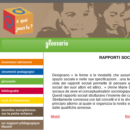
RAPPORTI SOCI
inventarsi altrimenti
strumenti pedagogici
Designano « le forme e le modalità che assume
spazio sociale e nelle sue specificazioni…una t
glossario
vista dei rapporti sociali permette di pensare 
sociali dei suoi attori ed attrici.. » (Anne Ma
bibliografie
sociaux de sexe et conceptualisation sociologiqu
Questi rapporto sociali strutturano l’insieme dei c
Strettamente connessa con tali concetti vi è la di
testi di riferimento
principio attorno al quale si organizza la nostra so
dalle qualifiche annesse.
données européennes
sur la petite enfance
Mixité
Rit
un support pédagogique
illustré