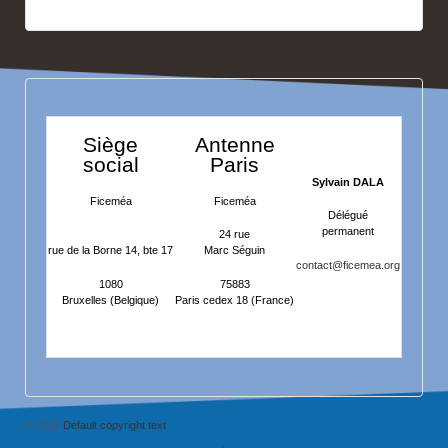
Siège
Antenne
social
Paris
Sylvain DALA
Ficeméa
Ficeméa
Délégué
permanent
24 rue
rue de la Borne 14, bte 17
Marc Séguin
contact@ficemea.org
1080
75883
Bruxelles (Belgique)
Paris cedex 18 (France)
© 2026
Default copyright text