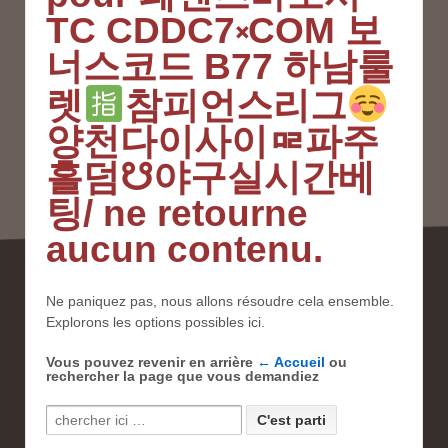
TC CDDC7༝COM 보
너스코드 B77 하남룰
렛
참피언스리그
양천다이사이ᇛ파주
홀덤☋야구실시간베
팅/ ne retourne
aucun contenu.
Ne paniquez pas, nous allons résoudre cela ensemble.
Explorons les options possibles ici.
Vous pouvez revenir en arrière
← Accueil
ou
rechercher la page que vous demandiez
Recherche pour: