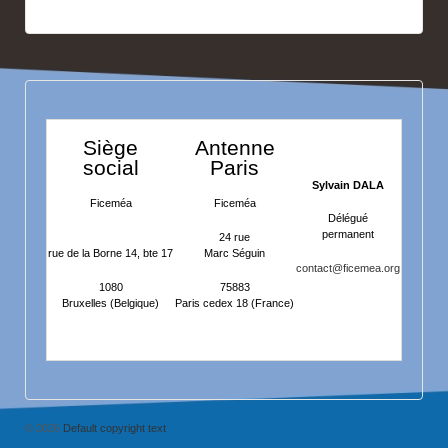
Siège
Antenne
social
Paris
Sylvain DALA
Ficeméa
Ficeméa
Délégué
permanent
24 rue
rue de la Borne 14, bte 17
Marc Séguin
contact@ficemea.org
1080
75883
Bruxelles (Belgique)
Paris cedex 18 (France)
© 2026
Default copyright text