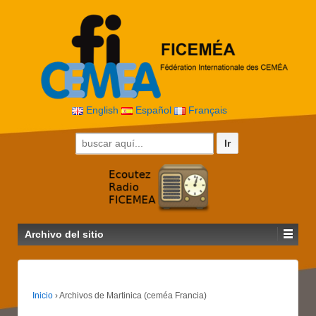
English
Español
Français
Buscar por:
Archivo del sitio
Inicio
›
Archivos de Martinica (ceméa Francia)