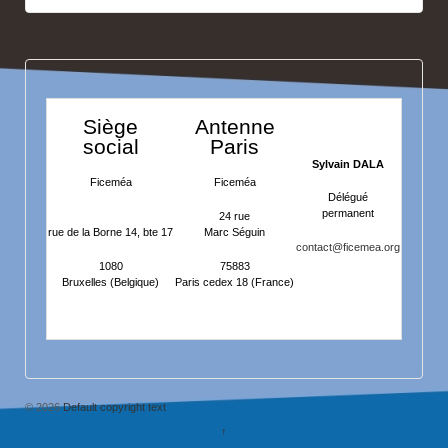
Siège
Antenne
social
Paris
Sylvain DALA
Ficeméa
Ficeméa
Délégué
permanent
24 rue
rue de la Borne 14, bte 17
Marc Séguin
contact@ficemea.org
1080
75883
Bruxelles (Belgique)
Paris cedex 18 (France)
© 2026
Default copyright text
↑