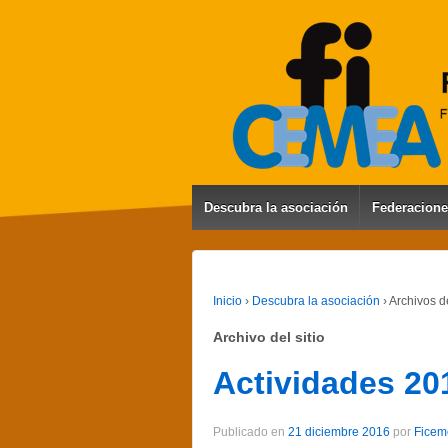
Descubra la asociación
Federacion
Inicio
›
Descubra la asociación
›
Archivos d
Archivo del sitio
Actividades 20
Publicado en
21 diciembre 2016
por
Ficem