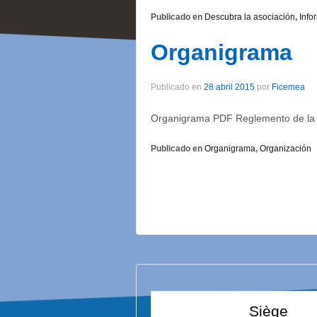
Publicado en
Descubra la asociación
,
Info
Organigrama
Publicado en
28 abril 2015
por
Ficemea
Organigrama PDF Reglemento de la 
Publicado en
Organigrama
,
Organización
Siège