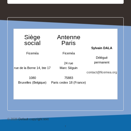
Siège
Antenne
social
Paris
Sylvain DALA
Ficeméa
Ficeméa
Délégué
permanent
24 rue
rue de la Borne 14, bte 17
Marc Séguin
contact@ficemea.org
1080
75883
Bruxelles (Belgique)
Paris cedex 18 (France)
© 2026
Default copyright text
↑