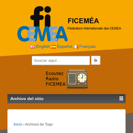
English
Español
Français
Buscar por:
Archivo del sitio
Inicio
›
Archivos de Togo