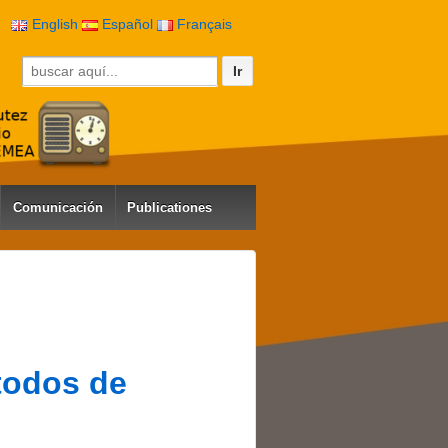
English
Español
Français
Buscar por:
Comunicación
Publicationes
étodos de