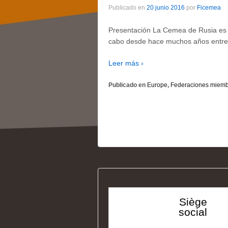
Publicado en
20 junio 2016
por
Ficemea
Presentación La Cemea de Rusia es u
cabo desde hace muchos años entre la
Leer más ›
Publicado en
Europe
,
Federaciones miem
Siège
social