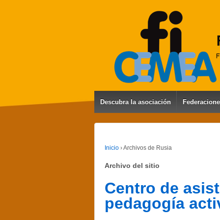
Descubra la asociación
Federacion
Inicio
›
Archivos de Rusia
Archivo del sitio
Centro de asist
pedagogía acti