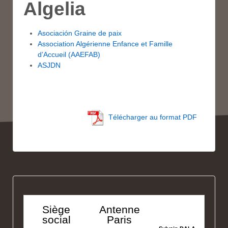
Algelia
Asociación Graine de paix
Association Algérienne Enfance et Famille
d’Accueil (AAEFAB)
ASJDN
Télécharger au format PDF
Siège
Antenne
social
Paris