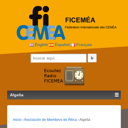
English
Español
Français
Buscar por:
Algelia
Inicio
›
Asociación de Miembros de África
›
Algelia