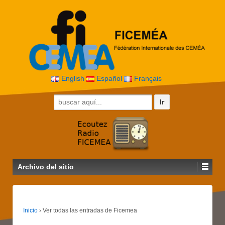
English
Español
Français
Buscar por:
Archivo del sitio
Inicio
›
Ver todas las entradas de Ficemea