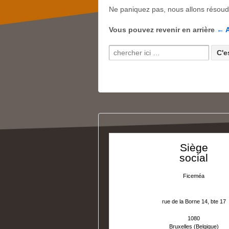
Ne paniquez pas, nous allons résoudr
Vous pouvez revenir en arrière
← A
Recherche pour:
Siège
social
Ficeméa
rue de la Borne 14, bte 17
1080
Bruxelles (Belgique)