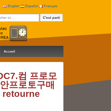
English
Español
Français
rche pour:
Accueil
DDC7.컴 프로모
̫천안프로토구매
tourne