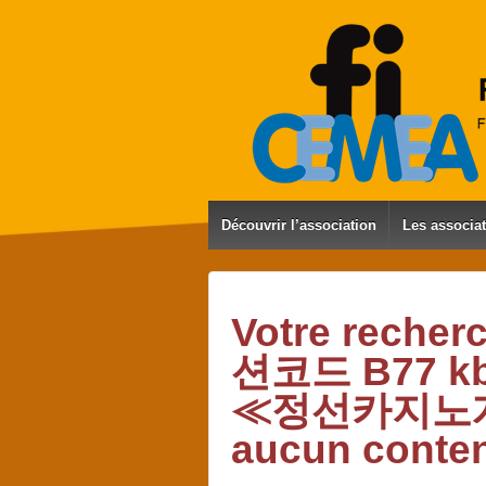
Découvrir l’association
Les associa
Votre rech
션코드 B77
≪정선카지노게임
aucun conte