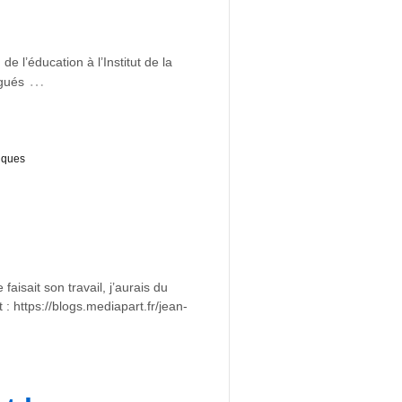
 l’éducation à l’Institut de la
…
égués
iques
isait son travail, j’aurais du
 : https://blogs.mediapart.fr/jean-