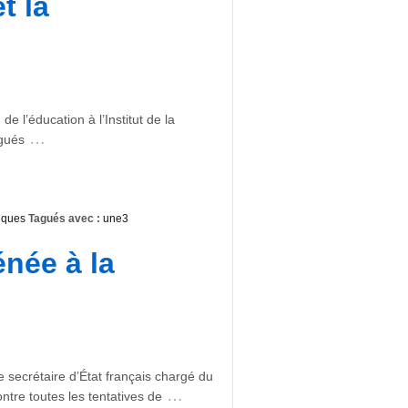
t la
 l’éducation à l’Institut de la
…
égués
iques
Tagués avec :
une3
née à la
 secrétaire d’État français chargé du
…
tre toutes les tentatives de