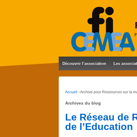
Découvrir l’association
Les associa
Accueil
›
Archive pour Ressources sur la m
Archives du blog
Le Réseau de R
de l’Education