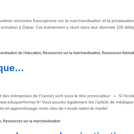
xième rencontre francophone sur la marchandisation et la privatisation de
Formation à Dakar. Cet événement a réuni dans leur diversité 105 dél
andisation de l'éducation
,
Ressources sur la marchandisation
,
Ressources thémat
aque…
entreprises de France) sorti sous le titre provocateur : « Si l’école fa
//www.eduquerformer.fr/ Vous pouvez également lire l’article de médiapart
te-et-apprentissage-mots-cles-de-l-ecole-selon-le-medef
n
,
Ressources sur la marchandisation