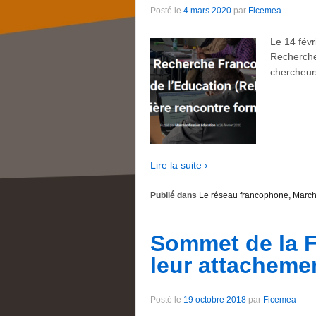
Posté le
4 mars 2020
par
Ficemea
Le 14 févr
Recherche 
chercheur
Lire la suite ›
Publié dans
Le réseau francophone
,
March
Sommet de la F
leur attacheme
Posté le
19 octobre 2018
par
Ficemea