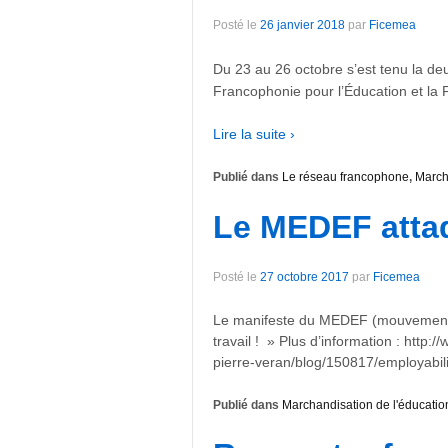
Posté le
26 janvier 2018
par
Ficemea
Du 23 au 26 octobre s’est tenu la deu
Francophonie pour l’Éducation et la 
Lire la suite ›
Publié dans
Le réseau francophone
,
March
Le MEDEF att
Posté le
27 octobre 2017
par
Ficemea
Le manifeste du MEDEF (mouvement des 
travail ! » Plus d’information : http:
pierre-veran/blog/150817/employabili
Publié dans
Marchandisation de l'éducatio