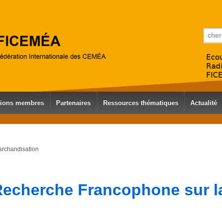
Reche
tions membres
Partenaires
Ressources thématiques
Actualité
archandisation
echerche Francophone sur la