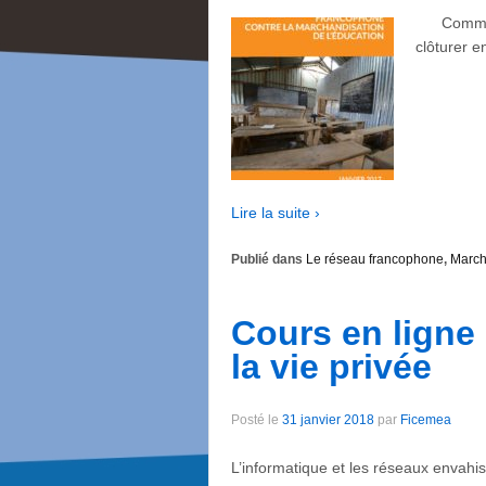
Communiqu
clôturer 
Lire la suite ›
Publié dans
Le réseau francophone
,
March
Cours en ligne 
la vie privée
Posté le
31 janvier 2018
par
Ficemea
L’informatique et les réseaux envahi