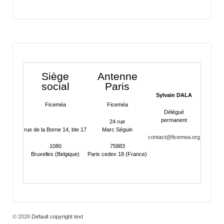
Siège
Antenne
social
Paris
Sylvain DALA
Ficeméa
Ficeméa
Délégué
permanent
24 rue
rue de la Borne 14, bte 17
Marc Séguin
contact@ficemea.org
1080
75883
Bruxelles (Belgique)
Paris cedex 18 (France)
© 2026
Default copyright text