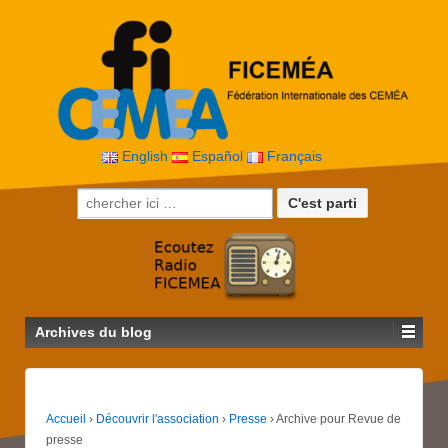
English
Español
Français
Recherche pour:
Archives du blog
Accueil
›
Découvrir l'association
›
Presse
›
Archive pour Revue de
presse