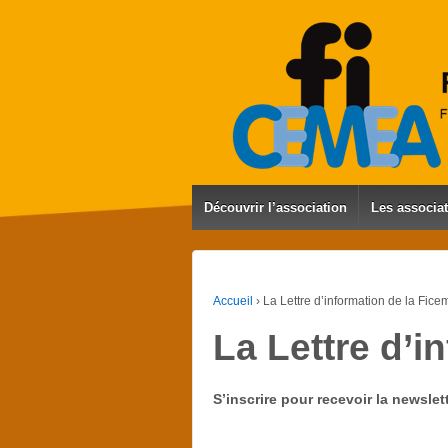
Découvrir l’association
Les associa
Accueil
›
La Lettre d’information de la Fic
La Lettre d’i
S’inscrire pour recevoir la newslett