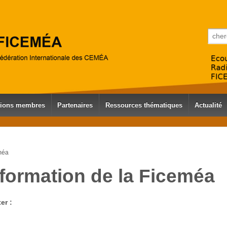
Reche
tions membres
Partenaires
Ressources thématiques
Actualité
eméa
nformation de la Ficeméa
er :