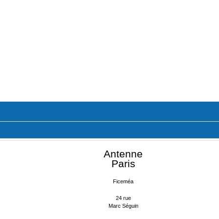
Antenne
Paris
Ficeméa
24 rue
Marc Séguin