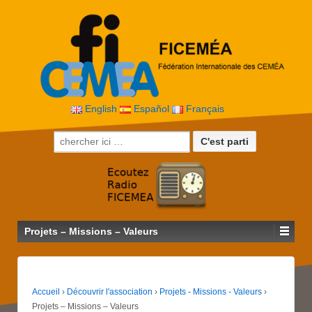
English
Español
Français
Recherche pour:
Projets – Missions – Valeurs
Accueil
›
Découvrir l'association
›
Projets - Missions - Valeurs
›
Projets – Missions – Valeurs