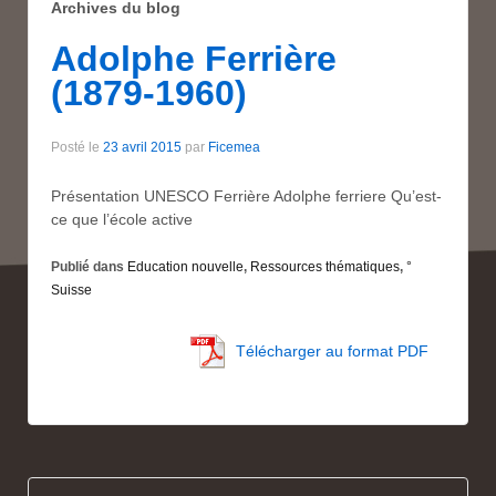
Archives du blog
Adolphe Ferrière
(1879-1960)
Posté le
23 avril 2015
par
Ficemea
Présentation UNESCO Ferrière Adolphe ferriere Qu’est-
ce que l’école active
Publié dans
Education nouvelle
,
Ressources thématiques
,
°
Suisse
Télécharger au format PDF