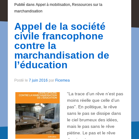
Publié dans
Appel à mobilisation
,
Ressources sur la
marchandisation
Appel de la société
civile francophone
contre la
marchandisation de
l’éducation
Posté le
7 juin 2016
par
Ficemea
“La trace d’un rêve n’est pas
moins réelle que celle d’un
pas”. En politique, le rêve
sans le pas se dissipe dans
le ciel brumeux des idées,
mais le pas sans le rêve
piétine. Le pas et le rêve