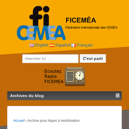
English
Español
Français
Recherche pour:
Archives du blog
Accueil
›
Archive pour Appel à mobilisation