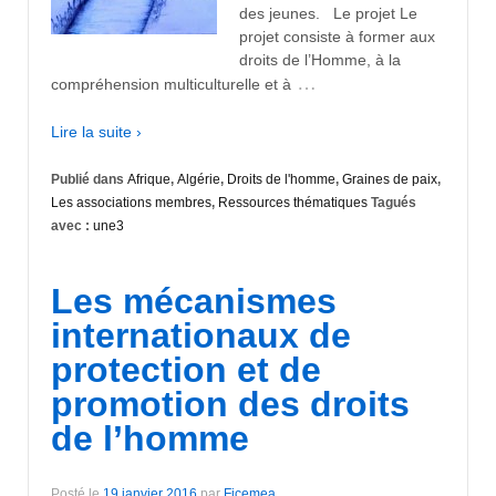
des jeunes. Le projet Le
projet consiste à former aux
droits de l’Homme, à la
…
compréhension multiculturelle et à
Lire la suite ›
Publié dans
Afrique
,
Algérie
,
Droits de l'homme
,
Graines de paix
,
Les associations membres
,
Ressources thématiques
Tagués
avec :
une3
Les mécanismes
internationaux de
protection et de
promotion des droits
de l’homme
Posté le
19 janvier 2016
par
Ficemea