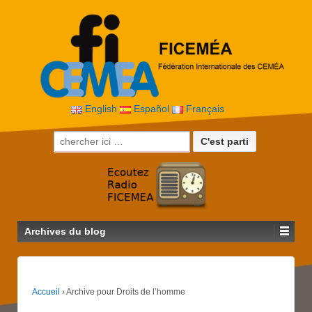
English
Español
Français
Recherche pour:
Archives du blog
Accueil
›
Archive pour Droits de l’homme