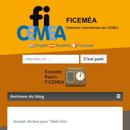
English
Español
Français
Recherche pour:
Archives du blog
Accueil
›
Archive pour ° Etats-Unis