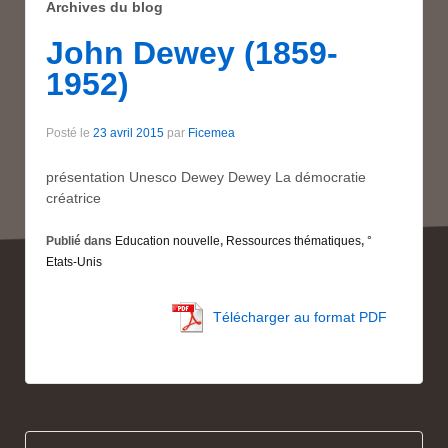
Archives du blog
John Dewey (1859-
1952)
Posté le
23 avril 2015
par
Ficemea
présentation Unesco Dewey Dewey La démocratie
créatrice
Publié dans
Education nouvelle
,
Ressources thématiques
,
°
Etats-Unis
Télécharger au format PDF