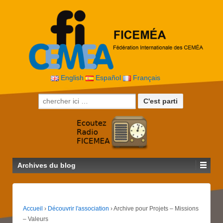
English
Español
Français
Recherche pour:
Archives du blog
Accueil
›
Découvrir l'association
›
Archive pour Projets – Missions
– Valeurs