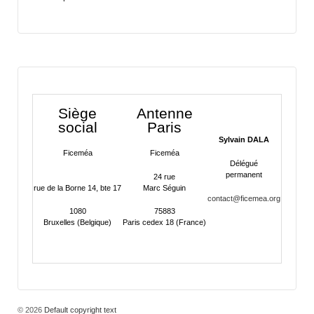
Siège
Antenne
social
Paris
Sylvain DALA
Ficeméa
Ficeméa
Délégué
permanent
24 rue
rue de la Borne 14, bte 17
Marc Séguin
contact@ficemea.org
1080
75883
Bruxelles (Belgique)
Paris cedex 18 (France)
© 2026
Default copyright text