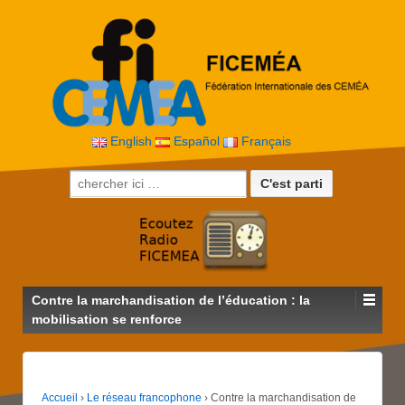
English
Español
Français
Recherche pour:
Contre la marchandisation de l’éducation : la
mobilisation se renforce
Accueil
›
Le réseau francophone
›
Contre la marchandisation de