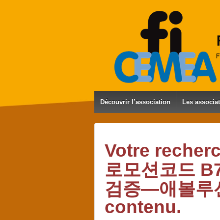
Découvrir l’association
Les associa
Votre rech
로모션코드 B
검증—애볼루
contenu.