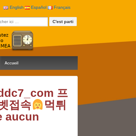
English
Español
Français
rche pour:
Accueil
ddc7_com 프
스벳접속
먹튀
e aucun