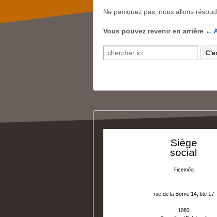
Ne paniquez pas, nous allons résoudr
Vous pouvez revenir en arrière
← A
Recherche pour:
Siège
social
Ficeméa
rue de la Borne 14, bte 17
1080