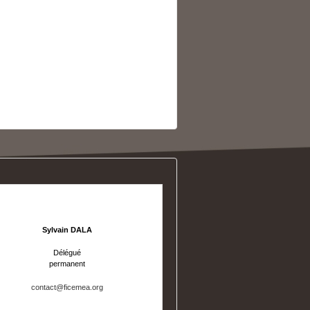
Sylvain DALA
Délégué
permanent
contact@ficemea.org