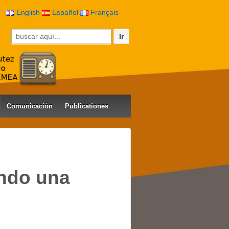
English
Español
Français
Buscar por:
Comunicación
Publicationes
endo una