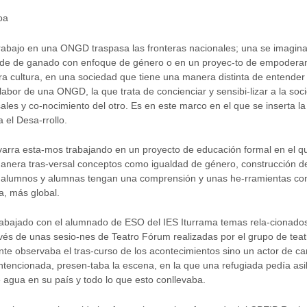
oa
rabajo en una ONGD traspasa las fronteras nacionales; una se imagi
rde de ganado con enfoque de género o en un proyec-to de empoderami
ra cultura, en una sociedad que tiene una manera distinta de entender q
labor de una ONGD, la que trata de concienciar y sensibi-lizar a la soc
sales y co-nocimiento del otro. Es en este marco en el que se inserta 
 el Desa-rrollo.
rra esta-mos trabajando en un proyecto de educación formal en el que
nera tras-versal conceptos como igualdad de género, construcción de p
os alumnos y alumnas tengan una comprensión y unas he-rramientas con
, más global.
rabajado con el alumnado de ESO del IES Iturrama temas rela-cionados
vés de unas sesio-nes de Teatro Fórum realizadas por el grupo de tea
te observaba el tras-curso de los acontecimientos sino un actor de c
 intencionada, presen-taba la escena, en la que una refugiada pedía as
 agua en su país y todo lo que esto conllevaba.