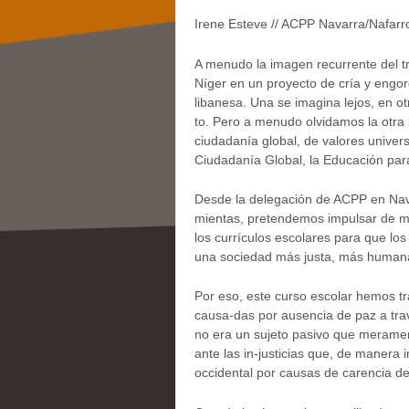
Irene Esteve // ACPP Navarra/Nafarr
A menudo la imagen recurrente del t
Níger en un proyecto de cría y engo
libanesa. Una se imagina lejos, en ot
to. Pero a menudo olvidamos la otra 
ciudadanía global, de valores univer
Ciudadanía Global, la Educación para
Desde la delegación de ACPP en Nava
mientas, pretendemos impulsar de ma
los currículos escolares para que l
una sociedad más justa, más humana
Por eso, este curso escolar hemos t
causa-das por ausencia de paz a tra
no era un sujeto pasivo que meramen
ante las in-justicias que, de manera
occidental por causas de carencia de