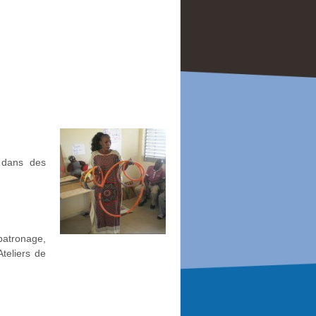
s dans des
patronage,
teliers de