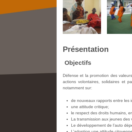
Présentation
Objectifs
Défense et la promotion des valeur
actions volontaires, solidaires et p
notamment sur:
de nouveaux rapports entre les i
une attitude critique;
le respect des droits humains, e
La transmission aux jeunes des va
Le développement de l’auto dépen
L’adoption une attitude citoyenne