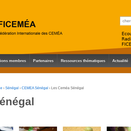
Reche
tions membres
Partenaires
Ressources thématiques
Actualité
ue
›
Sénégal
›
CEMEA Sénégal
›
Les Ceméa Sénégal
énégal