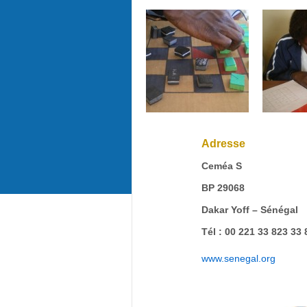
Adresse
Ceméa S
BP 29068
Dakar Yoff – Sénégal
Tél : 00 221 33 823 33 
www.senegal.org