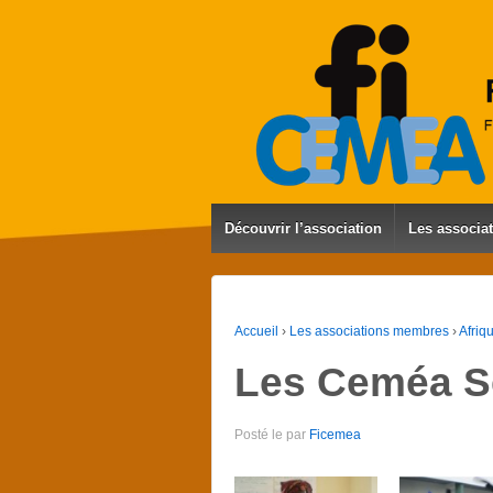
Découvrir l’association
Les associa
Accueil
›
Les associations membres
›
Afriq
Les Ceméa S
Posté le
par
Ficemea