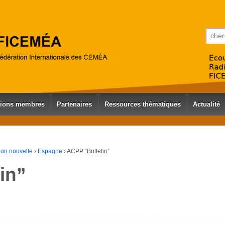
Reche
tions membres
Partenaires
Ressources thématiques
Actualité
ion nouvelle
›
Espagne
›
ACPP “Bulletin”
in”