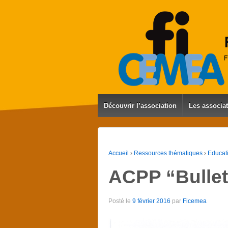
Découvrir l’association
Les associa
Accueil
›
Ressources thématiques
›
Educat
ACPP “Bullet
Posté le
9 février 2016
par
Ficemea