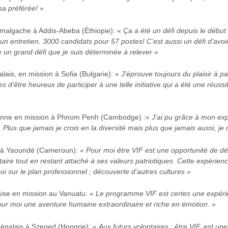
ma préférée!
»
e malgache à Addis-Abeba (Éthiopie): «
Ça a été un défi depuis le début 
et un entretien. 3000 candidats pour 57 postes! C’est aussi un défi d’avoir
e un grand défi que je suis déterminée à relever
»
alais, en mission à Sofia (Bulgarie): «
J’éprouve toujours du plaisir à p
s d’être heureux de participer à une telle initiative qui a été une réus
isienne en mission à Phnom Penh (Cambodge) :«
J’ai pu grâce à mon exp
lus que jamais je crois en la diversité mais plus que jamais aussi, je 
en à Yaoundé (Cameroun):
« Pour moi être VIF est une opportunité de dé
aire tout en restant attaché à ses valeurs patriotiques. Cette expérien
i sur le plan professionnel ; découverte d’autres cultures »
aise en mission au Vanuatu: «
Le programme VIF est certes une expérie
pour moi une aventure humaine extraordinaire et riche en émotion
. »
négalais à Szeged (Hongrie):
« Aux futurs volontaires : être VIF, est un