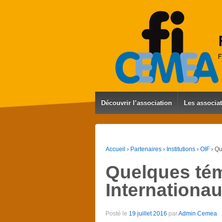
Découvrir l’association
Les associa
Accueil
›
Partenaires
›
Institutions
›
OIF
›
Qu
Quelques tém
Internationa
Posté le
19 juillet 2016
par
Admin Cemea