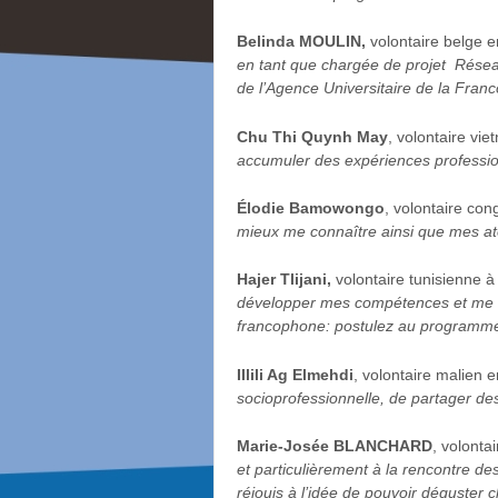
Belinda MOULIN,
volontaire belge 
en tant que chargée de projet Résea
de l’Agence Universitaire de la Fran
Chu Thi Quynh May
, volontaire v
accumuler des expériences professio
Élodie Bamowongo
, volontaire co
mieux me connaître ainsi que mes at
Hajer Tlijani,
volontaire tunisienne à
développer mes compétences et me fa
francophone: postulez au programme V
Illili Ag Elmehdi
, volontaire malien 
socioprofessionnelle, de partager d
Marie-Josée BLANCHARD
, volont
et particulièrement à la rencontre de
réjouis à l’idée de pouvoir déguster 