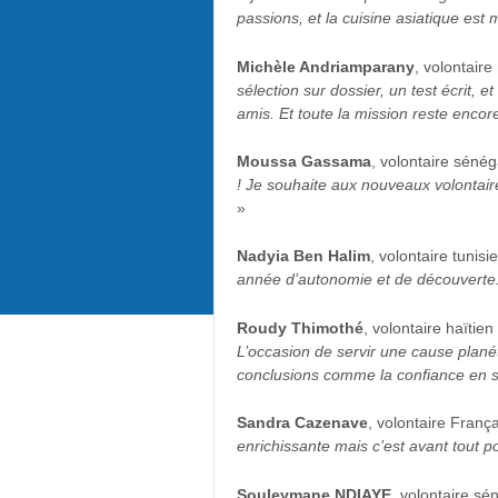
passions, et la cuisine asiatique est 
Michèle Andriamparany
, volontair
sélection sur dossier, un test écrit, 
amis. Et toute la mission reste encor
Moussa Gassama
, volontaire sénég
! Je souhaite aux nouveaux volontaire
»
Nadyia Ben Halim
, volontaire tun
année d’autonomie et de découverte. P
Roudy Thimothé
, volontaire haïti
L’occasion de servir une cause planét
conclusions comme la confiance en so
Sandra Cazenave
, volontaire Franç
enrichissante mais c’est avant tout 
Souleymane NDIAYE,
volontaire sé