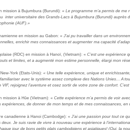
en mission à Bujumbura (Burundi): «
Le programme m’a permis de me r
u inter universitaire des Grands-Lacs à Bujumbura (Burundi) auprès d
cophonie (AUF).
»
ietnamienne en mission au Gabon: «
J’ai pu travailler dans un environne
nnelles, enrichir mes connaissances et augmenter ma capacité d’adap
ngolaise (RDC) en mission à Hanoï, (Vietnam): «
C’est une expérience qu
outs et limites, et a augmenté mon estime personnelle, élargi mon ré
 New-York (Etats-Unis):
« Une telle expérience, unique et enrichissante
miliariser avec le système assez complexe des Nations Unies… A tous
IF, rejoignez l’aventure et osez sortir de votre zone de confort. C’est
en mission à Hûe (Vietnam): «
Cette expérience m’a permis de voir avec
es expériences, de donner de mon temps et de mes connaissances, en u
aire canadienne à Hanoi (Cambodge): «
J’ai une passion pour tout ce qui
s deux. Je suis ravie de vivre à nouveau une expérience à l’internationa
chaque jour de bons petits plats cambodgiens et asiatiques! (Oui, la no