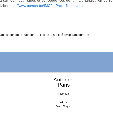
 sur les mécanismes et conséquences de la marchandisation de l’édu
iviles.
http://www.cemea.be/IMG/pdf/acte-ficemea.pdf
andisation de l'éducation
,
Textes de la société civile francophone
Antenne
Paris
Ficeméa
24 rue
Marc Séguin