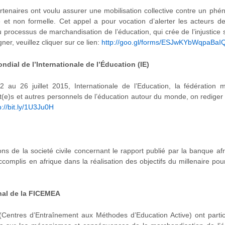
rtenaires ont voulu assurer une mobilisation collective contre un ph
e et non formelle. Cet appel a pour vocation d’alerter les acteurs de l
 processus de marchandisation de l’éducation, qui crée de l’injustice s
gner, veuillez cliquer sur ce lien:
http://goo.gl/forms/ESJwKYbWqpaBa
dial de l’Internationale de l’Éducation (IE)
u 26 juillet 2015, Internationale de l’Education, la fédération 
(e)s et autres personnels de l’éducation autour du monde, on rediger u
p://bit.ly/1U3Ju0H
ons de la societé civile concernant le rapport publié par la banque a
accomplis en afrique dans la réalisation des objectifs du millenaire 
nal de la FICEMEA
ntres d’Entraînement aux Méthodes d’Education Active) ont partici