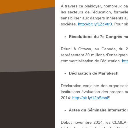
À travers ce plaidoyer, nombreux pa
les secteurs de l’éducation, formell
sensibiliser aux dangers inhérents au
sociétés.
http://bit.ly/1ZcVtr0
. Pour si
Résolutions du 7e Congrès mon
Réuni à Ottawa, au Canada, du 22 a
représentant 30 millions d’enseignant
commercialisation de l’éducation.
htt
Déclaration de Marrakech
Déclaration conjointe des organisati
institutions évaluation des progres 
2014:
http://bit.ly/12bSmaE
Actes du Séminaire internatio
Début novembre 2014, les CEMEA (Ce