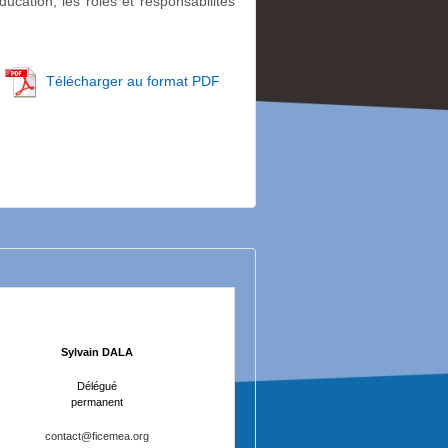
cation, les rôles et responsabilités
Télécharger au format PDF
Sylvain DALA
Délégué
permanent
contact@ficemea.org