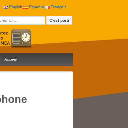
English
Español
Français
rche pour:
Accueil
ophone