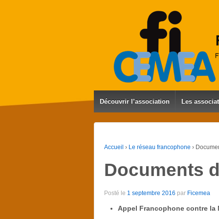
Découvrir l’association
Les associa
Accueil
›
Le réseau francophone
›
Document
Documents de
Posté le
1 septembre 2016
par
Ficemea
Appel Francophone contre la 