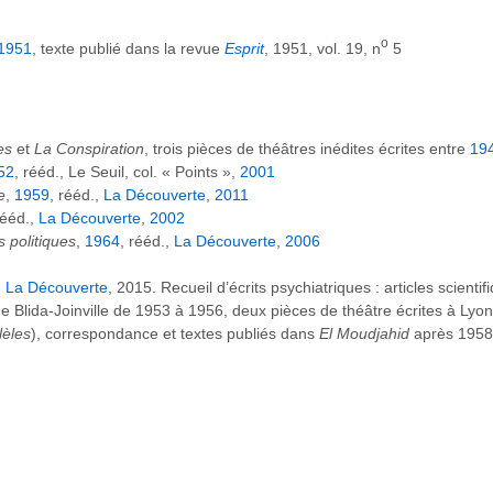
o
1951
, texte publié dans la revue
Esprit
, 1951, vol. 19, n
5
es
et
La Conspiration
, trois pièces de théâtres inédites écrites entre
19
52
, rééd., Le Seuil, col. « Points »,
2001
e
,
1959
, rééd.,
La Découverte
,
2011
rééd.,
La Découverte
,
2002
s politiques
,
1964
, rééd.,
La Découverte
,
2006
,
La Découverte
, 2015. Recueil d’écrits psychiatriques : articles scientif
l de Blida-Joinville de 1953 à 1956, deux pièces de théâtre écrites à L
lèles
), correspondance et textes publiés dans
El Moudjahid
après 1958