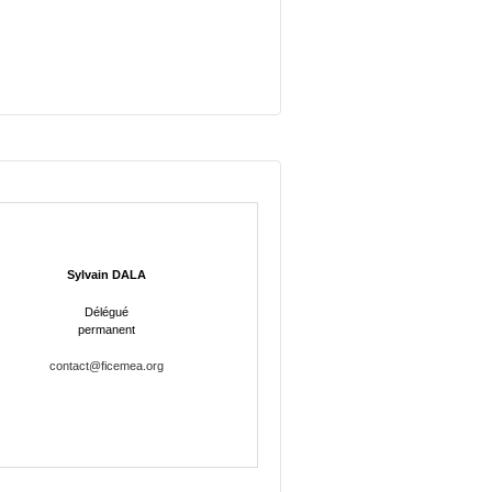
Sylvain DALA
Délégué
permanent
contact@ficemea.org