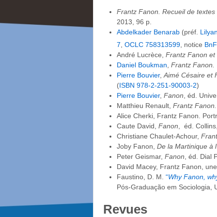
Frantz Fanon. Recueil de textes
2013, 96 p.
Abdelkader Benarab
(préf.
Lilya
7
,
OCLC
758313599
, notice
BnF
André Lucrèce,
Frantz Fanon et 
Daniel Boukman
,
Frantz Fanon. 
Pierre Bouvier
,
Aimé Césaire et F
(
ISBN
978-2-251-90003-2
)
Pierre Bouvier
,
Fanon
, éd. Unive
Matthieu Renault,
Frantz Fanon. 
Alice Cherki, Frantz Fanon. Portr
Caute David,
Fanon
, éd. Collin
Christiane Chaulet-Achour,
Frant
Joby Fanon,
De la Martinique à l’
Peter Geismar,
Fanon
, éd. Dial
David Macey, Frantz Fanon, une 
Faustino, D. M.
“
Why Fanon, why
Pós-Graduação em Sociologia, U
Revues