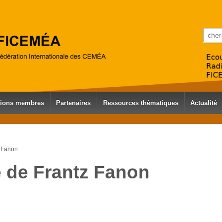
Reche
tions membres
Partenaires
Ressources thématiques
Actualité
z Fanon
e de Frantz Fanon