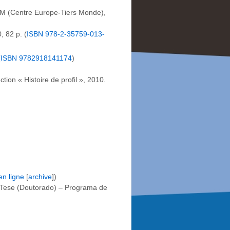
IM (Centre Europe-Tiers Monde),
, 82 p. (
ISBN
978-2-35759-013-
(
ISBN
9782918141174
)
ection « Histoire de profil », 2010.
en ligne
[
archive
])
. Tese (Doutorado) – Programa de