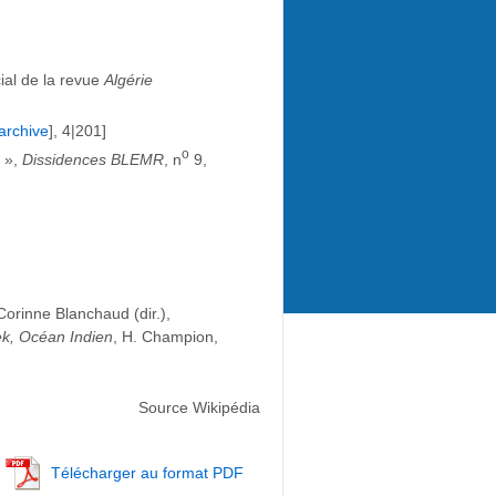
ial de la revue
Algérie
archive
], 4|201]
o
e »,
Dissidences BLEMR
, n
9,
Corinne Blanchaud (dir.),
ek, Océan Indien
, H. Champion,
Source Wikipédia
Télécharger au format PDF