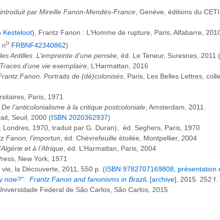
 introduit par Mireille Fanon-Mendès-France
, Genève, éditions du CET
n Kesteloot
), Frantz Fanon : L’Homme de rupture, Paris, Alfabarre, 2010
o
n
FRBNF42340862
)
les Antilles. L’empreinte d’une pensée
, éd. Le Teneur, Suresnes, 2011 
Traces d’une vie exemplaire
, L’Harmattan, 2016
rantz Fanon. Portraits de (dé)colonisés
, Paris, Les Belles Lettres, coll
rsitaires, Paris, 1971
De l’anticolonialisme à la critique postcoloniale
, Amsterdam, 2011.
ait, Seuil, 2000 (
ISBN
2020362937
)
s, Londres, 1970, traduit par G. Duran), éd. Seghers, Paris, 1970
z Fanon, l’importun
, éd. Chèvrefeuille étoilée, Montpellier, 2004
Algérie et à l’Afrique
, éd. L’Harmattan, Paris, 2004
 Press, New York, 1971
vie, la Découverte, 2011, 550 p. (
ISBN
9782707169808
,
présentation 
 now?”: Frantz Fanon and fanonisms in Brazil
.
[
archive
], 2015. 252 f
niversidade Federal de São Carlos, São Carlos, 2015