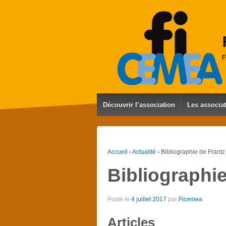
Découvrir l’association
Les associa
Accueil
›
Actualité
›
Bibliographie de Frant
Bibliographi
Posté le
4 juillet 2017
par
Ficemea
Articles