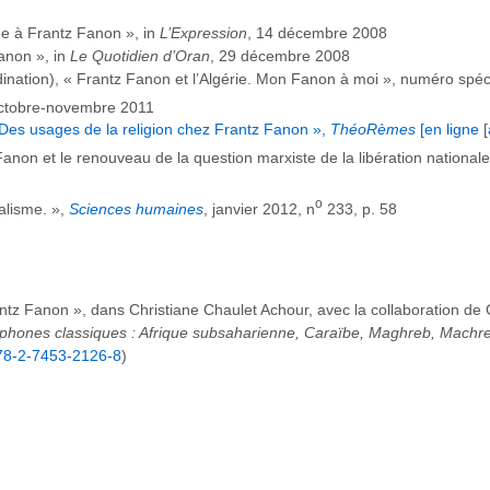
 à Frantz Fanon », in
L’Expression
, 14 décembre 2008
anon », in
Le Quotidien d’Oran
, 29 décembre 2008
ination), « Frantz Fanon et l’Algérie. Mon Fanon à moi », numéro spéc
ctobre-novembre 2011
Des usages de la religion chez Frantz Fanon »,
ThéoRèmes
[en ligne
[
non et le renouveau de la question marxiste de la libération national
o
alisme. »,
Sciences humaines
, janvier 2012, n
233, p. 58
ntz Fanon », dans Christiane Chaulet Achour, avec la collaboration de 
cophones classiques : Afrique subsaharienne, Caraïbe, Maghreb, Machr
78-2-7453-2126-8
)