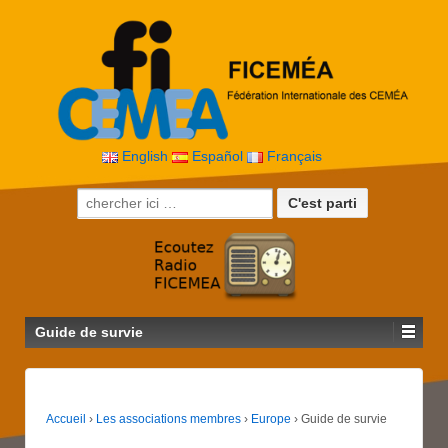
English
Español
Français
Recherche pour:
Guide de survie
Accueil
›
Les associations membres
›
Europe
›
Guide de survie