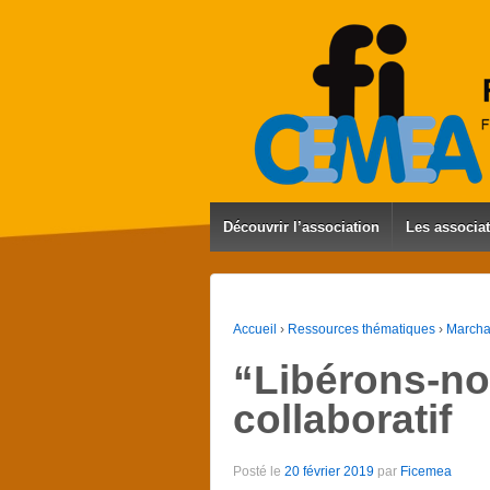
Découvrir l’association
Les associa
Accueil
›
Ressources thématiques
›
Marchan
“Libérons-no
collaboratif
Posté le
20 février 2019
par
Ficemea