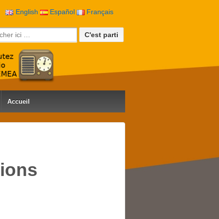
English
Español
Français
rche pour:
Accueil
tions