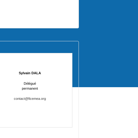
Sylvain DALA
Délégué
permanent
contact@ficemea.org