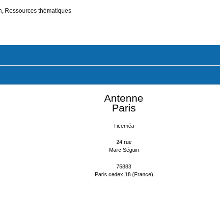
n
,
Ressources thématiques
Antenne
Paris
Ficeméa
24 rue
Marc Séguin
75883
Paris cedex 18 (France)