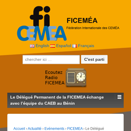
English
Español
Français
Recherche pour:
Le Délégué Permanent de la FICEMEA échange
avec l’équipe du CAEB au Bénin
Accueil
›
Actualité
›
Evénements
›
FICEMEA
›
Le Délégué