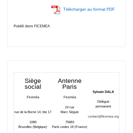
Télécharger au format PDF
Publié dans
FICEMEA
Siège
Antenne
social
Paris
Sylvain DALA
Ficeméa
Ficeméa
Délégué
permanent
24 rue
rue de la Borne 14, bte 17
Marc Séguin
contact@ficemea.org
1080
75883
Bruxelles (Belgique)
Paris cedex 18 (France)