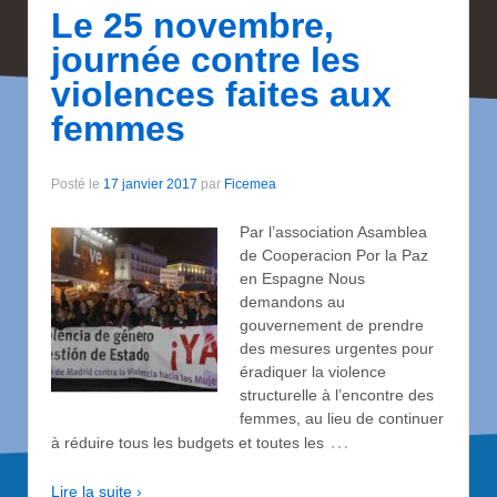
Le 25 novembre,
journée contre les
violences faites aux
femmes
Posté le
17 janvier 2017
par
Ficemea
Par l’association Asamblea
de Cooperacion Por la Paz
en Espagne Nous
demandons au
gouvernement de prendre
des mesures urgentes pour
éradiquer la violence
structurelle à l’encontre des
femmes, au lieu de continuer
…
à réduire tous les budgets et toutes les
Lire la suite ›