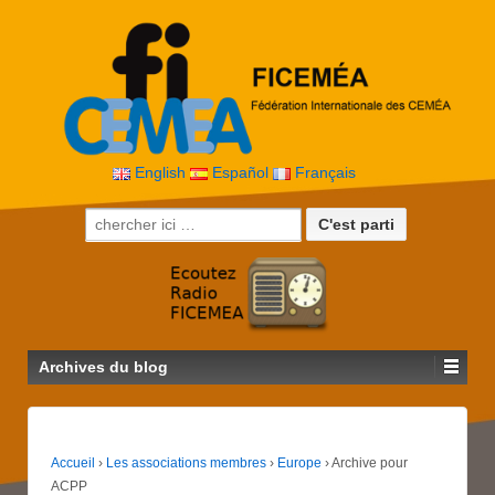
English
Español
Français
Recherche pour:
Archives du blog
Accueil
›
Les associations membres
›
Europe
›
Archive pour
ACPP