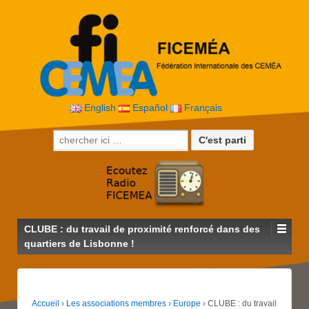
English
Español
Français
Recherche pour:
CLUBE : du travail de proximité renforcé dans des
quartiers de Lisbonne !
Accueil
›
Les associations membres
›
Europe
›
CLUBE : du travail