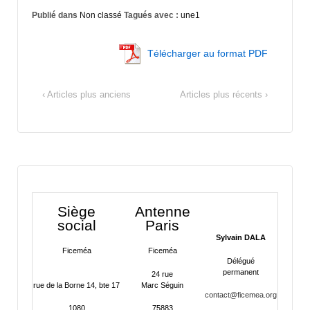
Publié dans
Non classé
Tagués avec :
une1
Télécharger au format PDF
‹ Articles plus anciens
Articles plus récents ›
Siège
Antenne
social
Paris
Sylvain DALA
Ficeméa
Ficeméa
Délégué
permanent
24 rue
rue de la Borne 14, bte 17
Marc Séguin
contact@ficemea.org
1080
75883