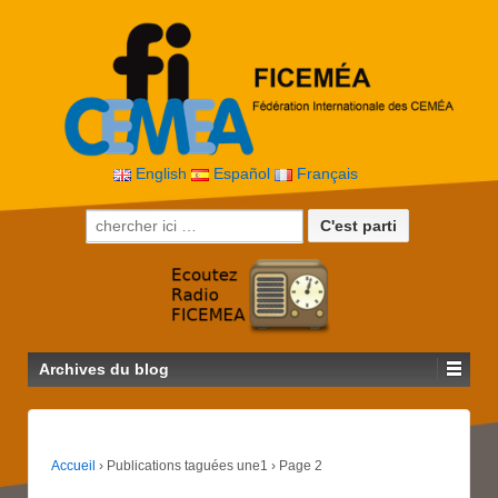
English
Español
Français
Recherche pour:
Archives du blog
Accueil
›
Publications taguées une1
›
Page 2