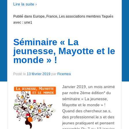
Lire la suite ›
Publié dans
Europe
,
France
,
Les associations membres
Tagués
avec :
une1
Séminaire « La
jeunesse, Mayotte et le
monde » !
Posté le
13 février 2019
par
Ficemea
Janvier 2019, un mois animé
par notre 2ème édition* du
séminaire « La jeunesse,
Mayotte et le monde » !
Quand des chercheur.se.s,
des professionnel.le.s et des
jeunes pratiquent et pensent
ensemble Du 7 au 12 janvier,